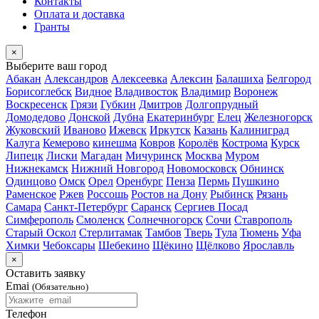
Контакты
Оплата и доставка
Гранты
×
Выберите ваш город
Абакан
Александров
Алексеевка
Алексин
Балашиха
Белгород
Борисоглебск
Видное
Владивосток
Владимир
Воронеж
Воскресенск
Грязи
Губкин
Дмитров
Долгопрудный
Домодедово
Донской
Дубна
Екатеринбург
Елец
Железногорск
Жуковский
Иваново
Ижевск
Иркутск
Казань
Калиниград
Калуга
Кемерово
кинешма
Ковров
Королёв
Кострома
Курск
Липецк
Лиски
Магадан
Мичуринск
Москва
Муром
Нижнекамск
Нижний Новгород
Новомосковск
Обнинск
Одинцово
Омск
Орел
Оренбург
Пенза
Пермь
Пушкино
Раменское
Ржев
Россошь
Ростов на Дону
Рыбинск
Рязань
Самара
Санкт-Петербург
Саранск
Сергиев Посад
Симферополь
Смоленск
Солнечногорск
Сочи
Ставрополь
Старый Оскол
Стерлитамак
Тамбов
Тверь
Тула
Тюмень
Уфа
Химки
Чебоксары
Шебекино
Щёкино
Щёлково
Ярославль
×
Оставить заявку
Emai
(Обязательно)
Телефон