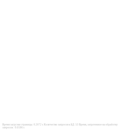
Время загрузки страницы: 0.2072 s Количество запросов к БД: 53 Время, затраченное на обработку
запросов : 0.0186 s