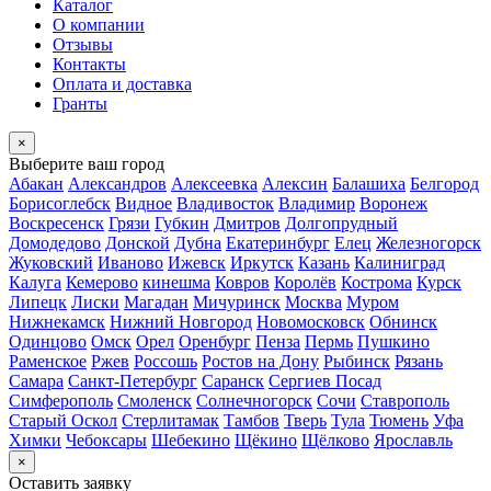
Каталог
О компании
Отзывы
Контакты
Оплата и доставка
Гранты
×
Выберите ваш город
Абакан
Александров
Алексеевка
Алексин
Балашиха
Белгород
Борисоглебск
Видное
Владивосток
Владимир
Воронеж
Воскресенск
Грязи
Губкин
Дмитров
Долгопрудный
Домодедово
Донской
Дубна
Екатеринбург
Елец
Железногорск
Жуковский
Иваново
Ижевск
Иркутск
Казань
Калиниград
Калуга
Кемерово
кинешма
Ковров
Королёв
Кострома
Курск
Липецк
Лиски
Магадан
Мичуринск
Москва
Муром
Нижнекамск
Нижний Новгород
Новомосковск
Обнинск
Одинцово
Омск
Орел
Оренбург
Пенза
Пермь
Пушкино
Раменское
Ржев
Россошь
Ростов на Дону
Рыбинск
Рязань
Самара
Санкт-Петербург
Саранск
Сергиев Посад
Симферополь
Смоленск
Солнечногорск
Сочи
Ставрополь
Старый Оскол
Стерлитамак
Тамбов
Тверь
Тула
Тюмень
Уфа
Химки
Чебоксары
Шебекино
Щёкино
Щёлково
Ярославль
×
Оставить заявку