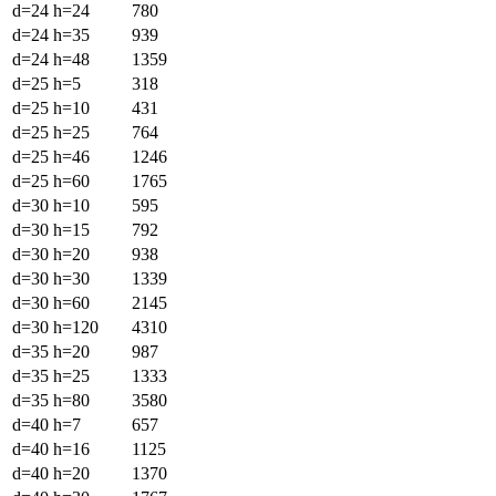
d=24 h=24
780
d=24 h=35
939
d=24 h=48
1359
d=25 h=5
318
d=25 h=10
431
d=25 h=25
764
d=25 h=46
1246
d=25 h=60
1765
d=30 h=10
595
d=30 h=15
792
d=30 h=20
938
d=30 h=30
1339
d=30 h=60
2145
d=30 h=120
4310
d=35 h=20
987
d=35 h=25
1333
d=35 h=80
3580
d=40 h=7
657
d=40 h=16
1125
d=40 h=20
1370