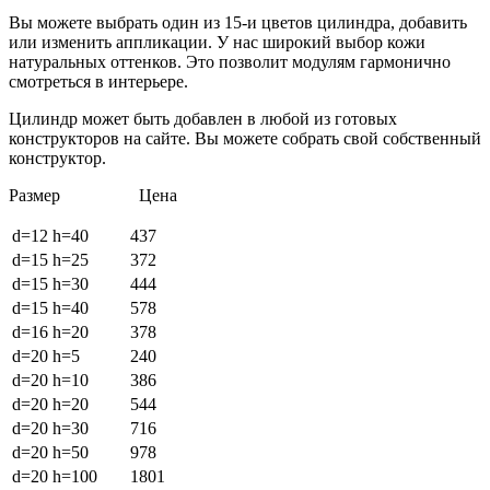
Вы можете выбрать один из 15-и цветов цилиндра, добавить
или изменить аппликации. У нас широкий выбор кожи
натуральных оттенков. Это позволит модулям гармонично
смотреться в интерьере.
Цилиндр может быть добавлен в любой из готовых
конструкторов на сайте. Вы можете собрать свой собственный
конструктор.
Размер Цена
d=12 h=40
437
d=15 h=25
372
d=15 h=30
444
d=15 h=40
578
d=16 h=20
378
d=20 h=5
240
d=20 h=10
386
d=20 h=20
544
d=20 h=30
716
d=20 h=50
978
d=20 h=100
1801