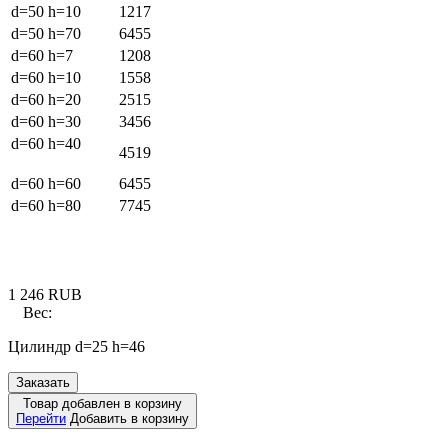
d=50 h=10
1217
d=50 h=70
6455
d=60 h=7
1208
d=60 h=10
1558
d=60 h=20
2515
d=60 h=30
3456
d=60 h=40
4519
d=60 h=60
6455
d=60 h=80
7745
1 246
RUB
Вес:
Цилиндр d=25 h=46
Заказать
Товар добавлен в корзину
Перейти
Добавить в корзину