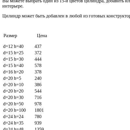
Вы можете выбрать один из 15-и цветов цилиндра, добавить и
интерьере.
Цилиндр может быть добавлен в любой из готовых конструктор
Размер Цена
d=12 h=40
437
d=15 h=25
372
d=15 h=30
444
d=15 h=40
578
d=16 h=20
378
d=20 h=5
240
d=20 h=10
386
d=20 h=20
544
d=20 h=30
716
d=20 h=50
978
d=20 h=100
1801
d=24 h=24
780
d=24 h=35
939
d=24 h=48
1359