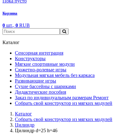
Пока пусто
Корзина
0
шт.,
0
RUB
Каталог
Сенсорная интеграция
Конструкторы
Мягкие спортивные модули
Cюжетно-ролевые игры
Модульная мягкая мебель без каркаса
Развивающие игры
Сухие бассейны с шариками
Дидактические пособия
Заказ по индивидуальным размерам Ремонт
Собрать свой конструктор из мягких модулей
Каталог
Собрать свой конструктор из мягких модулей
Цилиндр
Цилиндр d=25 h=46