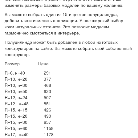
изменять размеры базовых моделей по вашему желанию.
Вы можете выбрать один из 15-и цветов полуцилиндра,
добавить или изменить аппликации. У нас широкий выбор
кожи натуральных оттенков. Это позволит модулям
гармонично смотреться в интерьере.
Полуцилиндр может быть добавлен в любой из готовых
конструкторов на сайте. Вы можете собрать свой собственный
конструктор.
Размер Цена
R=6, н=40
291
R=10, н=20
377
R=10, н=30
468
R=10, н=50
623
R=12, н=24
507
R=12, н=48
851
R=15, н=15
426
R=15, н=20
490
R=15, н=30
657
R=15, н=60
1158
R=17, н=40
1178