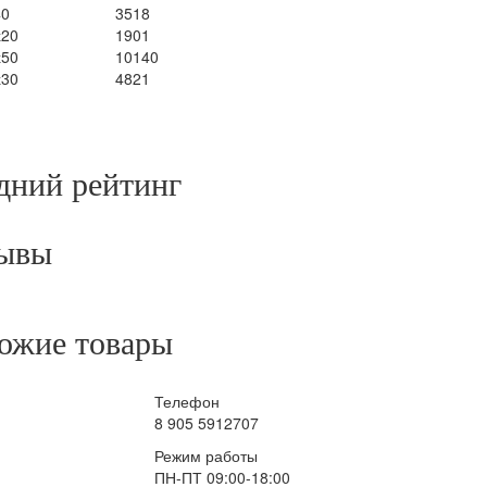
40
3518
х20
1901
х50
10140
х30
4821
дний рейтинг
ывы
ожие товары
Телефон
8 905 5912707
Режим работы
ПН-ПТ 09:00-18:00