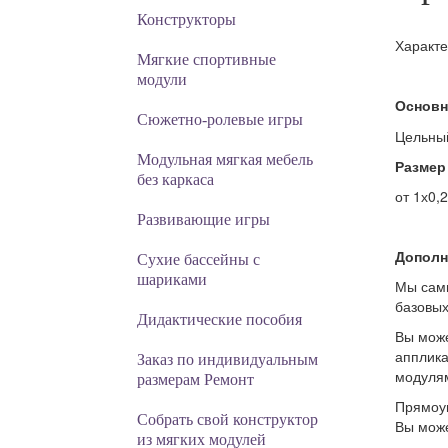
Конструкторы
Характе
Мягкие спортивные
модули
Основн
Cюжетно-ролевые игры
Цельный
Модульная мягкая мебель
Размер
без каркаса
от 1х0,
Развивающие игры
Дополн
Сухие бассейны с
шариками
Мы сами
базовых
Дидактические пособия
Вы може
апплика
Заказ по индивидуальным
модулям
размерам Ремонт
Прямоуг
Собрать свой конструктор
Вы може
из мягких модулей