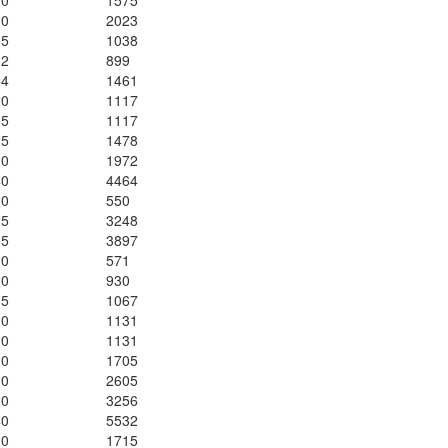
20
1575
30
2023
15
1038
12
899
24
1461
20
1117
15
1117
25
1478
20
1972
40
4464
10
550
25
3248
35
3897
10
571
10
930
15
1067
20
1131
10
1131
20
1705
30
2605
30
3256
40
5532
20
1715