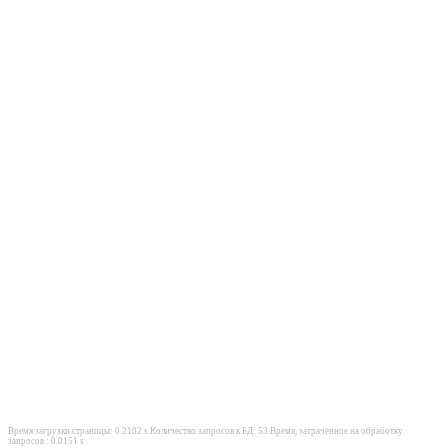
Время загрузки страницы: 0.2102 s Количество запросов к БД: 53 Время, затраченное на обработку
запросов : 0.0151 s