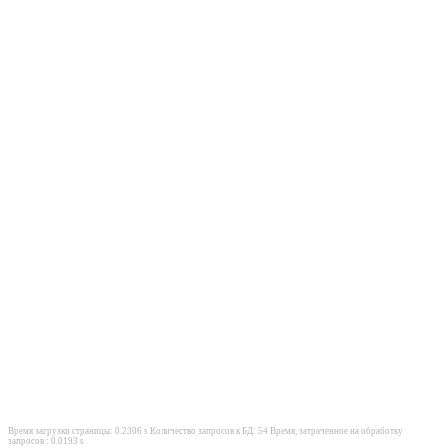
Время загрузки страницы: 0.2306 s Количество запросов к БД: 54 Время, затраченное на обработку
запросов : 0.0193 s