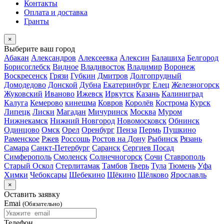
Контакты
Оплата и доставка
Гранты
×
Выберите ваш город
Абакан
Александров
Алексеевка
Алексин
Балашиха
Белгород
Борисоглебск
Видное
Владивосток
Владимир
Воронеж
Воскресенск
Грязи
Губкин
Дмитров
Долгопрудный
Домодедово
Донской
Дубна
Екатеринбург
Елец
Железногорск
Жуковский
Иваново
Ижевск
Иркутск
Казань
Калиниград
Калуга
Кемерово
кинешма
Ковров
Королёв
Кострома
Курск
Липецк
Лиски
Магадан
Мичуринск
Москва
Муром
Нижнекамск
Нижний Новгород
Новомосковск
Обнинск
Одинцово
Омск
Орел
Оренбург
Пенза
Пермь
Пушкино
Раменское
Ржев
Россошь
Ростов на Дону
Рыбинск
Рязань
Самара
Санкт-Петербург
Саранск
Сергиев Посад
Симферополь
Смоленск
Солнечногорск
Сочи
Ставрополь
Старый Оскол
Стерлитамак
Тамбов
Тверь
Тула
Тюмень
Уфа
Химки
Чебоксары
Шебекино
Щёкино
Щёлково
Ярославль
×
Оставить заявку
Emai
(Обязательно)
Телефон