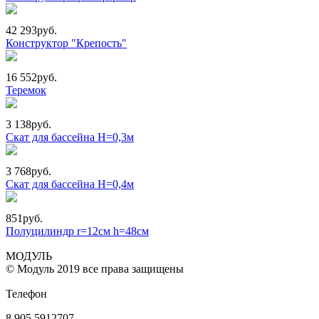
42 293
руб.
Конструктор "Крепость"
16 552
руб.
Теремок
3 138
руб.
Скат для бассейна Н=0,3м
3 768
руб.
Скат для бассейна Н=0,4м
851
руб.
Полуцилиндр r=12см h=48см
МОДУЛЬ
© Модуль 2019 все права защищены
Телефон
8 905 5912707