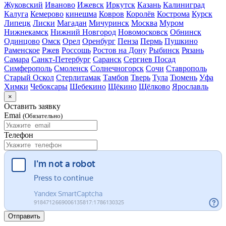
Жуковский
Иваново
Ижевск
Иркутск
Казань
Калиниград
Калуга
Кемерово
кинешма
Ковров
Королёв
Кострома
Курск
Липецк
Лиски
Магадан
Мичуринск
Москва
Муром
Нижнекамск
Нижний Новгород
Новомосковск
Обнинск
Одинцово
Омск
Орел
Оренбург
Пенза
Пермь
Пушкино
Раменское
Ржев
Россошь
Ростов на Дону
Рыбинск
Рязань
Самара
Санкт-Петербург
Саранск
Сергиев Посад
Симферополь
Смоленск
Солнечногорск
Сочи
Ставрополь
Старый Оскол
Стерлитамак
Тамбов
Тверь
Тула
Тюмень
Уфа
Химки
Чебоксары
Шебекино
Щёкино
Щёлково
Ярославль
×
Оставить заявку
Emai
(Обязательно)
Телефон
Отправить