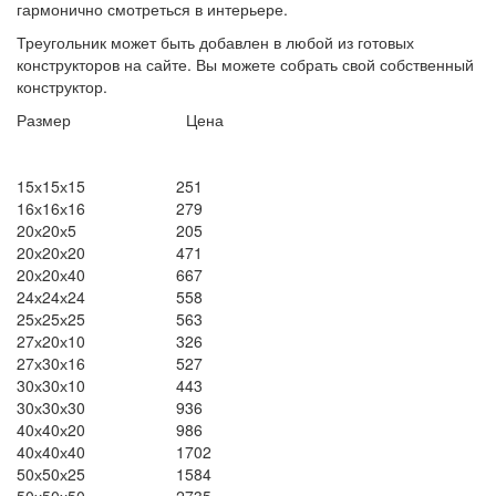
гармонично смотреться в интерьере.
Треугольник может быть добавлен в любой из готовых
конструкторов на сайте. Вы можете собрать свой собственный
конструктор.
Размер Цена
15х15х15
251
16х16х16
279
20х20х5
205
20х20х20
471
20х20х40
667
24х24х24
558
25х25х25
563
27х20х10
326
27х30х16
527
30х30х10
443
30х30х30
936
40х40х20
986
40х40х40
1702
50х50х25
1584
50х50х50
2735