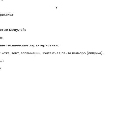
ристики
ство модулей:
нт
ые технические характеристики:
 кожа, тент, аппликации, контактная лента вельпро (липучка).
ы:
м