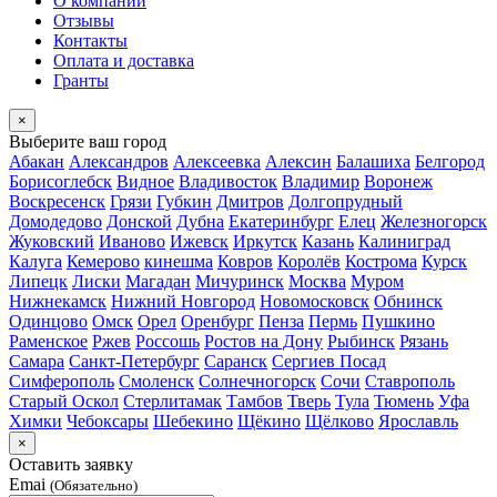
О компании
Отзывы
Контакты
Оплата и доставка
Гранты
×
Выберите ваш город
Абакан
Александров
Алексеевка
Алексин
Балашиха
Белгород
Борисоглебск
Видное
Владивосток
Владимир
Воронеж
Воскресенск
Грязи
Губкин
Дмитров
Долгопрудный
Домодедово
Донской
Дубна
Екатеринбург
Елец
Железногорск
Жуковский
Иваново
Ижевск
Иркутск
Казань
Калиниград
Калуга
Кемерово
кинешма
Ковров
Королёв
Кострома
Курск
Липецк
Лиски
Магадан
Мичуринск
Москва
Муром
Нижнекамск
Нижний Новгород
Новомосковск
Обнинск
Одинцово
Омск
Орел
Оренбург
Пенза
Пермь
Пушкино
Раменское
Ржев
Россошь
Ростов на Дону
Рыбинск
Рязань
Самара
Санкт-Петербург
Саранск
Сергиев Посад
Симферополь
Смоленск
Солнечногорск
Сочи
Ставрополь
Старый Оскол
Стерлитамак
Тамбов
Тверь
Тула
Тюмень
Уфа
Химки
Чебоксары
Шебекино
Щёкино
Щёлково
Ярославль
×
Оставить заявку
Emai
(Обязательно)