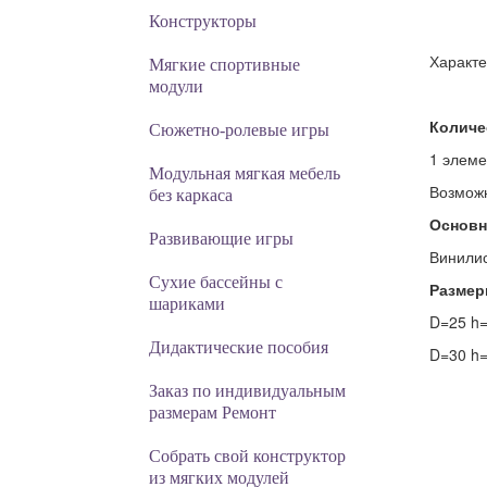
Конструкторы
Характе
Мягкие спортивные
модули
Количе
Cюжетно-ролевые игры
1 элеме
Модульная мягкая мебель
Возможн
без каркаса
Основн
Развивающие игры
Винилис
Сухие бассейны с
Размер
шариками
D=25 h
Дидактические пособия
D=30 h
Заказ по индивидуальным
размерам Ремонт
Собрать свой конструктор
из мягких модулей