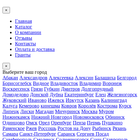
×
Главная
Каталог
О компании
Отзывы
Контакты
Оплата и доставка
Гранты
×
Выберите ваш город
Абакан
Александров
Алексеевка
Алексин
Балашиха
Белгород
Борисоглебск
Видное
Владивосток
Владимир
Воронеж
Воскресенск
Грязи
Губкин
Дмитров
Долгопрудный
Домодедово
Донской
Дубна
Екатеринбург
Елец
Железногорск
Жуковский
Иваново
Ижевск
Иркутск
Казань
Калиниград
Калуга
Кемерово
кинешма
Ковров
Королёв
Кострома
Курск
Липецк
Лиски
Магадан
Мичуринск
Москва
Муром
Нижнекамск
Нижний Новгород
Новомосковск
Обнинск
Одинцово
Омск
Орел
Оренбург
Пенза
Пермь
Пушкино
Раменское
Ржев
Россошь
Ростов на Дону
Рыбинск
Рязань
Самара
Санкт-Петербург
Саранск
Сергиев Посад
Симферополь
Смоленск
Солнечногорск
Сочи
Ставрополь