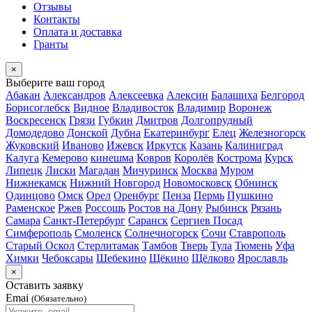
Отзывы
Контакты
Оплата и доставка
Гранты
×
Выберите ваш город
Абакан
Александров
Алексеевка
Алексин
Балашиха
Белгород
Борисоглебск
Видное
Владивосток
Владимир
Воронеж
Воскресенск
Грязи
Губкин
Дмитров
Долгопрудный
Домодедово
Донской
Дубна
Екатеринбург
Елец
Железногорск
Жуковский
Иваново
Ижевск
Иркутск
Казань
Калиниград
Калуга
Кемерово
кинешма
Ковров
Королёв
Кострома
Курск
Липецк
Лиски
Магадан
Мичуринск
Москва
Муром
Нижнекамск
Нижний Новгород
Новомосковск
Обнинск
Одинцово
Омск
Орел
Оренбург
Пенза
Пермь
Пушкино
Раменское
Ржев
Россошь
Ростов на Дону
Рыбинск
Рязань
Самара
Санкт-Петербург
Саранск
Сергиев Посад
Симферополь
Смоленск
Солнечногорск
Сочи
Ставрополь
Старый Оскол
Стерлитамак
Тамбов
Тверь
Тула
Тюмень
Уфа
Химки
Чебоксары
Шебекино
Щёкино
Щёлково
Ярославль
×
Оставить заявку
Emai
(Обязательно)